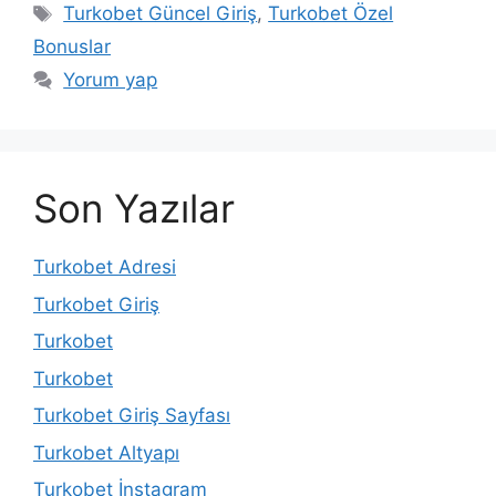
Etiketler
Turkobet Güncel Giriş
,
Turkobet Özel
Bonuslar
Yorum yap
Son Yazılar
Turkobet Adresi
Turkobet Giriş
Turkobet
Turkobet
Turkobet Giriş Sayfası
Turkobet Altyapı
Turkobet İnstagram