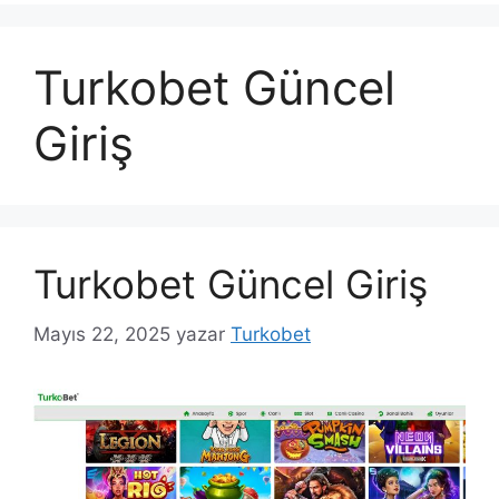
Turkobet Güncel
Giriş
Turkobet Güncel Giriş
Mayıs 22, 2025
yazar
Turkobet