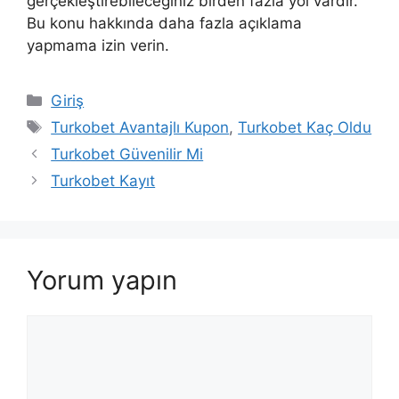
gerçekleştirebileceğiniz birden fazla yol vardır.
Bu konu hakkında daha fazla açıklama
yapmama izin verin.
Kategoriler
Giriş
Etiketler
Turkobet Avantajlı Kupon
,
Turkobet Kaç Oldu
Turkobet Güvenilir Mi
Turkobet Kayıt
Yorum yapın
Yorum