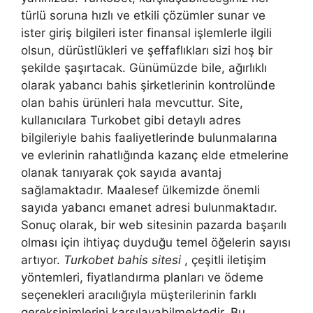
türlü soruna hızlı ve etkili çözümler sunar ve
ister giriş bilgileri ister finansal işlemlerle ilgili
olsun, dürüstlükleri ve şeffaflıkları sizi hoş bir
şekilde şaşırtacak. Günümüzde bile, ağırlıklı
olarak yabancı bahis şirketlerinin kontrolünde
olan bahis ürünleri hala mevcuttur. Site,
kullanıcılara Turkobet gibi detaylı adres
bilgileriyle bahis faaliyetlerinde bulunmalarına
ve evlerinin rahatlığında kazanç elde etmelerine
olanak tanıyarak çok sayıda avantaj
sağlamaktadır. Maalesef ülkemizde önemli
sayıda yabancı emanet adresi bulunmaktadır.
Sonuç olarak, bir web sitesinin pazarda başarılı
olması için ihtiyaç duyduğu temel öğelerin sayısı
artıyor.
Turkobet bahis sitesi
, çeşitli iletişim
yöntemleri, fiyatlandırma planları ve ödeme
seçenekleri aracılığıyla müşterilerinin farklı
gereksinimlerini karşılayabilmektedir. Bu,