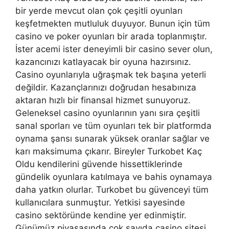
bir yerde mevcut olan çok çeşitli oyunları
keşfetmekten mutluluk duyuyor. Bunun için tüm
casino ve poker oyunları bir arada toplanmıştır.
İster acemi ister deneyimli bir casino sever olun,
kazancınızı katlayacak bir oyuna hazırsınız.
Casino oyunlarıyla uğraşmak tek başına yeterli
değildir. Kazançlarınızı doğrudan hesabınıza
aktaran hızlı bir finansal hizmet sunuyoruz.
Geleneksel casino oyunlarının yanı sıra çeşitli
sanal sporları ve tüm oyunları tek bir platformda
oynama şansı sunarak yüksek oranlar sağlar ve
karı maksimuma çıkarır. Bireyler Turkobet Kaç
Oldu kendilerini güvende hissettiklerinde
gündelik oyunlara katılmaya ve bahis oynamaya
daha yatkın olurlar. Turkobet bu güvenceyi tüm
kullanıcılara sunmuştur. Yetkisi sayesinde
casino sektöründe kendine yer edinmiştir.
Günümüz piyasasında çok sayıda casino sitesi