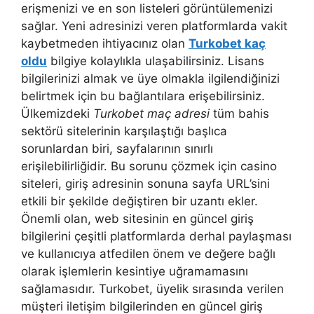
erişmenizi ve en son listeleri görüntülemenizi
sağlar. Yeni adresinizi veren platformlarda vakit
kaybetmeden ihtiyacınız olan
Turkobet kaç
oldu
bilgiye kolaylıkla ulaşabilirsiniz. Lisans
bilgilerinizi almak ve üye olmakla ilgilendiğinizi
belirtmek için bu bağlantılara erişebilirsiniz.
Ülkemizdeki
Turkobet maç adresi
tüm bahis
sektörü sitelerinin karşılaştığı başlıca
sorunlardan biri, sayfalarının sınırlı
erişilebilirliğidir. Bu sorunu çözmek için casino
siteleri, giriş adresinin sonuna sayfa URL’sini
etkili bir şekilde değiştiren bir uzantı ekler.
Önemli olan, web sitesinin en güncel giriş
bilgilerini çeşitli platformlarda derhal paylaşması
ve kullanıcıya atfedilen önem ve değere bağlı
olarak işlemlerin kesintiye uğramamasını
sağlamasıdır. Turkobet, üyelik sırasında verilen
müşteri iletişim bilgilerinden en güncel giriş