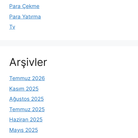
Para Çekme
Para Yatırma
Tv
Arşivler
Temmuz 2026
Kasım 2025
Ağustos 2025
Temmuz 2025
Haziran 2025
Mayıs 2025