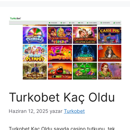
Turkobet Kaç Oldu
Haziran 12, 2025
yazar
Turkobet
Turkobet Kaç Oldu sayıda casino tutkunu, tek