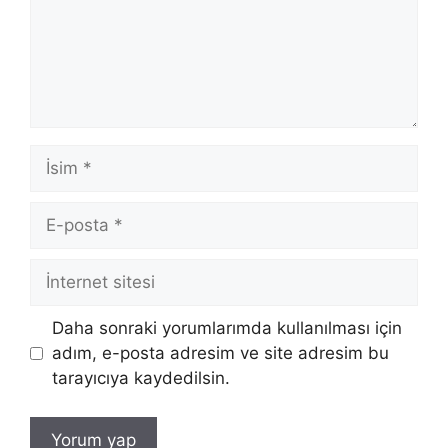
İsim
E-
posta
İnternet
sitesi
Daha sonraki yorumlarımda kullanılması için
adım, e-posta adresim ve site adresim bu
tarayıcıya kaydedilsin.