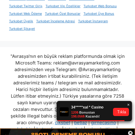
Turkobet Twitter Giriş
Turkobet Vip Özellikler
Turkobet Web Bonusu
Turkobet Web Ödeme
Turkobet Özel Bonuslar
Turkobet Üye Bonus
Turkobet Üyelik
Turkobet İnceleme Adresi
Turkobet İnstagram
Turkobet Şikayet
"Avrasya'nın en büyük reklam platformunda olmak için
Microsoft Teams:
reklam@avrasyamarketing.com
adresimizden veya Telegram: @Avrasyamarketing
adresimizden irtibat kurabilirsiniz. (Tek iletişim
adreslerimiz teams / telegram ve mail adresimizdir.
Harici hiçbir iletişim adresimiz bulunmamaktadır.
Lütfen itibar etmeyiniz.) Türkiye yasalarına göre 7258
sayılı kanun uyarınca yasa dışı bahis oynamanın
cezaları mevcuttur. Şu an bulunduğunuz site hiç bir
şekilde illegal bahis oyunları oynatmıyor ve oynamaya
aracı olmuyordur.
ciksbet
|
betlaz
|
girnecasino
|
lgbahis
|
betperform
|
jetgobet
|
galaxybetting
|
×