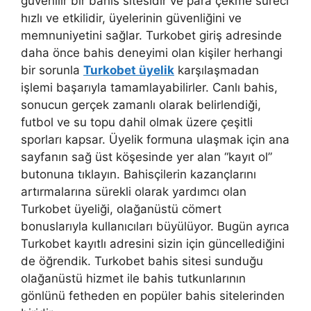
güvenilir bir bahis sitesidir ve para çekme süreci
hızlı ve etkilidir, üyelerinin güvenliğini ve
memnuniyetini sağlar. Turkobet giriş adresinde
daha önce bahis deneyimi olan kişiler herhangi
bir sorunla
Turkobet üyelik
karşılaşmadan
işlemi başarıyla tamamlayabilirler. Canlı bahis,
sonucun gerçek zamanlı olarak belirlendiği,
futbol ve su topu dahil olmak üzere çeşitli
sporları kapsar. Üyelik formuna ulaşmak için ana
sayfanın sağ üst köşesinde yer alan “kayıt ol”
butonuna tıklayın. Bahisçilerin kazançlarını
artırmalarına sürekli olarak yardımcı olan
Turkobet üyeliği, olağanüstü cömert
bonuslarıyla kullanıcıları büyülüyor. Bugün ayrıca
Turkobet kayıtlı adresini sizin için güncellediğini
de öğrendik. Turkobet bahis sitesi sunduğu
olağanüstü hizmet ile bahis tutkunlarının
gönlünü fetheden en popüler bahis sitelerinden