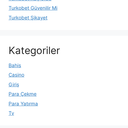
Turkobet Güvenilir Mi
Turkobet Şikayet
Kategoriler
Bahis
Casino
Giriş
Para Çekme
Para Yatırma
Tv