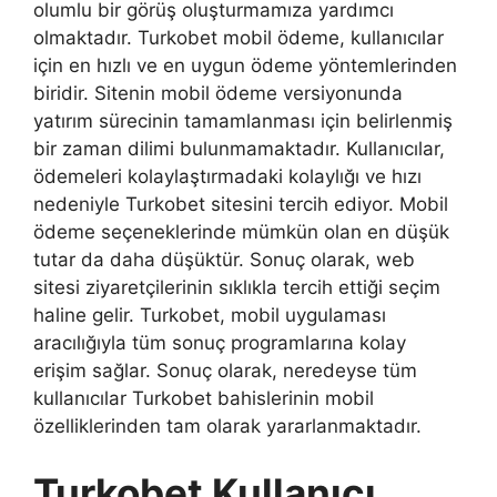
olumlu bir görüş oluşturmamıza yardımcı
olmaktadır. Turkobet mobil ödeme, kullanıcılar
için en hızlı ve en uygun ödeme yöntemlerinden
biridir. Sitenin mobil ödeme versiyonunda
yatırım sürecinin tamamlanması için belirlenmiş
bir zaman dilimi bulunmamaktadır. Kullanıcılar,
ödemeleri kolaylaştırmadaki kolaylığı ve hızı
nedeniyle Turkobet sitesini tercih ediyor. Mobil
ödeme seçeneklerinde mümkün olan en düşük
tutar da daha düşüktür. Sonuç olarak, web
sitesi ziyaretçilerinin sıklıkla tercih ettiği seçim
haline gelir. Turkobet, mobil uygulaması
aracılığıyla tüm sonuç programlarına kolay
erişim sağlar. Sonuç olarak, neredeyse tüm
kullanıcılar Turkobet bahislerinin mobil
özelliklerinden tam olarak yararlanmaktadır.
Turkobet Kullanıcı