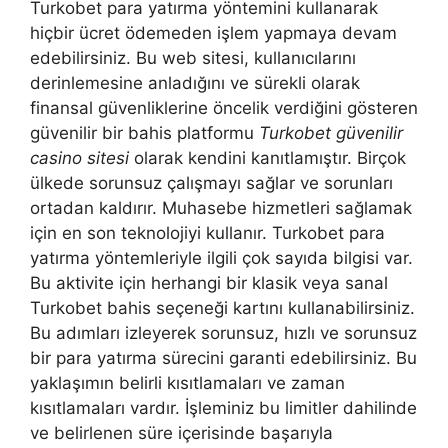
Turkobet para yatırma yöntemini kullanarak
hiçbir ücret ödemeden işlem yapmaya devam
edebilirsiniz. Bu web sitesi, kullanıcılarını
derinlemesine anladığını ve sürekli olarak
finansal güvenliklerine öncelik verdiğini gösteren
güvenilir bir bahis platformu
Turkobet güvenilir
casino sitesi
olarak kendini kanıtlamıştır. Birçok
ülkede sorunsuz çalışmayı sağlar ve sorunları
ortadan kaldırır. Muhasebe hizmetleri sağlamak
için en son teknolojiyi kullanır. Turkobet para
yatırma yöntemleriyle ilgili çok sayıda bilgisi var.
Bu aktivite için herhangi bir klasik veya sanal
Turkobet bahis seçeneği kartını kullanabilirsiniz.
Bu adımları izleyerek sorunsuz, hızlı ve sorunsuz
bir para yatırma sürecini garanti edebilirsiniz. Bu
yaklaşımın belirli kısıtlamaları ve zaman
kısıtlamaları vardır. İşleminiz bu limitler dahilinde
ve belirlenen süre içerisinde başarıyla