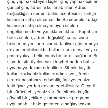
giriş yapmak isteyen kişiler giriş yapmak için en
güncel giriş adresini kullanabilirler. Adres
değişikliğinin nedeni bahis acentesinin Türkçe
lisansına sahip olmamasıdır. Bu sebeple Türkçe
lisansına sahip olmayan oyun siteleri
engellenmekte ve yasaklanmaktadır. Kapatılan
bahis siteleri, adres değişikliği sonrasında
belirlenen yeni adresinden faaliyet göstermeye
devam edebilecektir. Kullanıcılara mesaj veya e-
posta yoluyla belirlenmiş bir adres sağlarlar. Bu
sayede site üyeleri vakit kaybetmeden bahis
oynamaya devam edebilirler. Sitenin kayıtlı
kullanıcısı iseniz kullanıcı adınızı ve şifrenizi
girerek hesabınıza erişebilir, faaliyetlerinize
kaldığınız yerden devam edebilirsiniz. Geçerli
bir sürücü ehliyetiniz var. Bu, sitenin keyfini
güvenli bir şekilde çıkarmanızı ve programı
uygulanabilir hale getirmenizi sağlayacaktır.