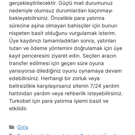
gerçekleştirilecektir. Güçlü mali durumunuz
nedeniyle olumsuz durumlardan kaçınmayı
bekleyebilirsiniz. Öncelikle para yatırma
sürecine aşina olmayan bahisçiler için bunun
nispeten basit olduğunu vurgulamak isterim.
Üye kaydınızı tamamladıktan sonra, yatırılan
tutarı ve ödeme yöntemini doğrulamak için üye
kayıt penceresini ziyaret edin. Seçilen aracın
transfer edilmesi için geçen süre oyuna
yansıyorsa dilediğiniz oyunu oynamaya devam
edebilirsiniz. Herhangi bir zorluk veya
belirsizlikle karşılaşırsanız sitenin 7/24 yardım
hattından yardım veya rehberlik isteyebilirsiniz.
Turkobet için para yatırma işlemi basit ve
etkilidir.
Kategoriler
Giriş