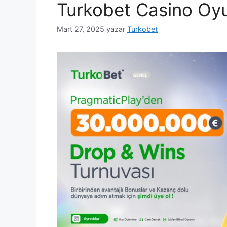
Turkobet Casino Oy
Mart 27, 2025
yazar
Turkobet