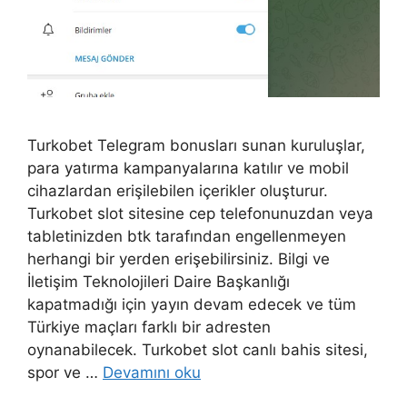
Turkobet Telegram bonusları sunan kuruluşlar,
para yatırma kampanyalarına katılır ve mobil
cihazlardan erişilebilen içerikler oluşturur.
Turkobet slot sitesine cep telefonunuzdan veya
tabletinizden btk tarafından engellenmeyen
herhangi bir yerden erişebilirsiniz. Bilgi ve
İletişim Teknolojileri Daire Başkanlığı
kapatmadığı için yayın devam edecek ve tüm
Türkiye maçları farklı bir adresten
oynanabilecek. Turkobet slot canlı bahis sitesi,
spor ve …
Devamını oku