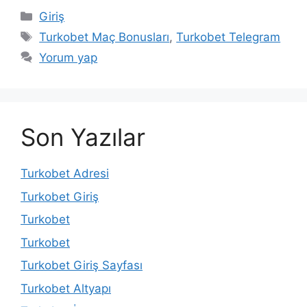
Kategoriler
Giriş
Etiketler
Turkobet Maç Bonusları
,
Turkobet Telegram
Yorum yap
Son Yazılar
Turkobet Adresi
Turkobet Giriş
Turkobet
Turkobet
Turkobet Giriş Sayfası
Turkobet Altyapı